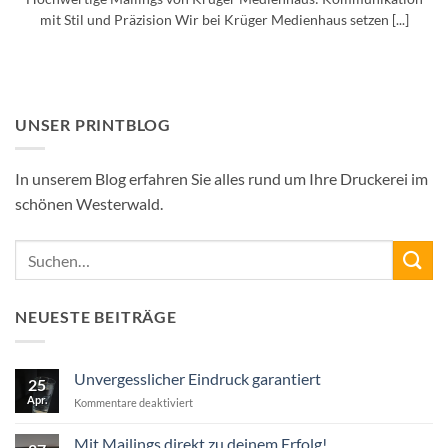
mit Stil und Präzision Wir bei Krüger Medienhaus setzen [...]
UNSER PRINTBLOG
In unserem Blog erfahren Sie alles rund um Ihre Druckerei im
schönen Westerwald.
NEUESTE BEITRÄGE
Unvergesslicher Eindruck garantiert
25
Apr.
für
Kommentare deaktiviert
Unvergesslicher
Eindruck
Mit Mailings direkt zu deinem Erfolg!