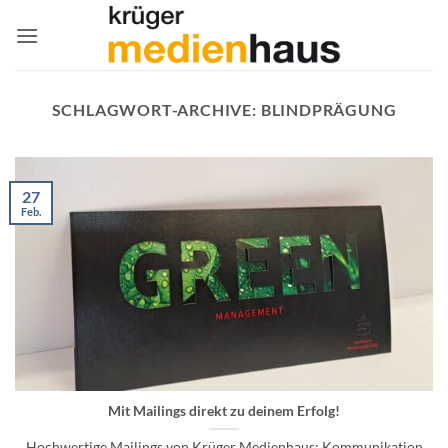
Zum
Inhalt
springen
SCHLAGWORT-ARCHIVE:
BLINDPRÄGUNG
27
Feb.
Mit Mailings direkt zu deinem Erfolg!
Hochwertige Mailings von Krüger Medienhaus: Kommunikation