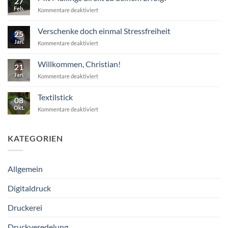
27
garantiert
Feb.
für
Kommentare deaktiviert
Mit
Mailings
Verschenke doch einmal Stressfreiheit
25
direkt
Jan.
für
Kommentare deaktiviert
zu
Verschenke
deinem
doch
Erfolg!
Willkommen, Christian!
21
einmal
Jan.
für
Kommentare deaktiviert
Stressfreiheit
Willkommen,
Christian!
Textilstick
08
Okt.
für
Kommentare deaktiviert
Textilstick
KATEGORIEN
Allgemein
Digitaldruck
Druckerei
Druckveredelung