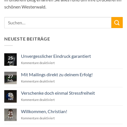
schönen Westerwald.
NEUESTE BEITRÄGE
Unvergesslicher Eindruck garantiert
25
Apr.
für
Kommentare deaktiviert
Unvergesslicher
Eindruck
Mit Mailings direkt zu deinem Erfolg!
27
garantiert
Feb.
für
Kommentare deaktiviert
Mit
Mailings
Verschenke doch einmal Stressfreiheit
25
direkt
Jan.
für
Kommentare deaktiviert
zu
Verschenke
deinem
doch
Erfolg!
Willkommen, Christian!
21
einmal
Jan.
für
Kommentare deaktiviert
Stressfreiheit
Willkommen,