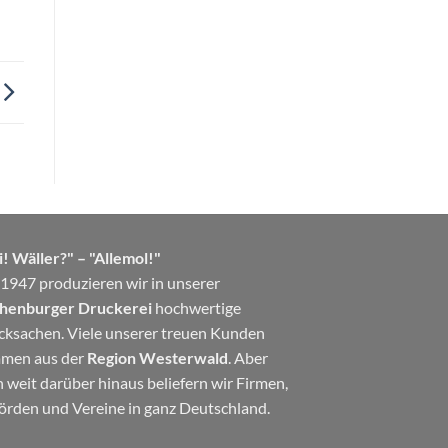
! Wäller?" – "Allemol!"
 1947 produzieren wir in unserer
henburger Druckerei
hochwertige
cksachen. Viele unserer treuen Kunden
men aus der
Region Westerwald
. Aber
 weit darüber hinaus beliefern wir Firmen,
örden und Vereine in ganz Deutschland.