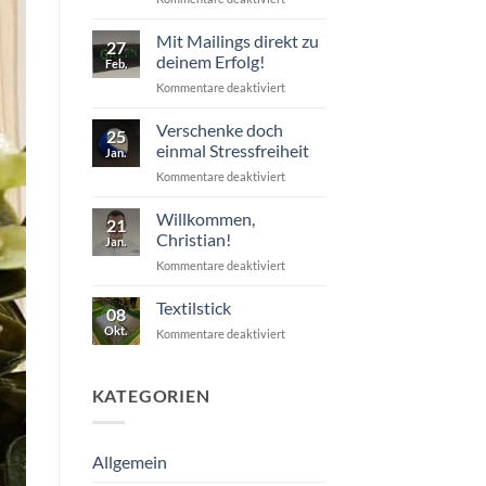
Unvergesslicher
Eindruck
Mit Mailings direkt zu
27
garantiert
deinem Erfolg!
Feb.
für
Kommentare deaktiviert
Mit
Mailings
Verschenke doch
25
direkt
einmal Stressfreiheit
Jan.
zu
für
Kommentare deaktiviert
deinem
Verschenke
Erfolg!
doch
Willkommen,
21
einmal
Christian!
Jan.
Stressfreiheit
für
Kommentare deaktiviert
Willkommen,
Christian!
Textilstick
08
Okt.
für
Kommentare deaktiviert
Textilstick
KATEGORIEN
Allgemein