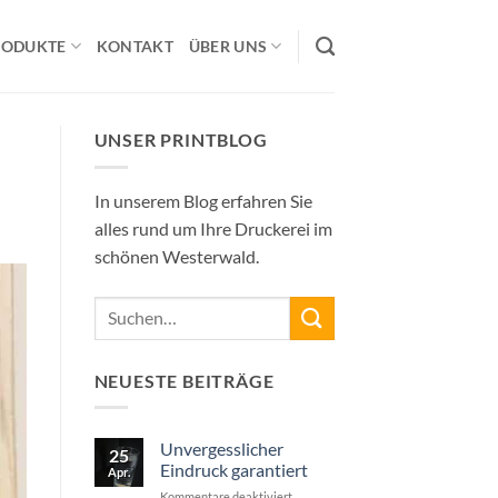
RODUKTE
KONTAKT
ÜBER UNS
UNSER PRINTBLOG
In unserem Blog erfahren Sie
alles rund um Ihre Druckerei im
schönen Westerwald.
NEUESTE BEITRÄGE
Unvergesslicher
25
Eindruck garantiert
Apr.
für
Kommentare deaktiviert